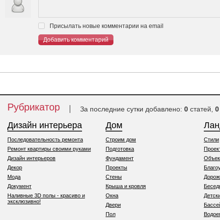
Присылать новые комментарии на email
Добавить комментарий
Рубрикатор
За последние сутки добавлено:
0
статей,
0
Дизайн интерьера
Дом
Ла
Последовательность ремонта
Строим дом
Стили
Ремонт квартиры своими руками
Подготовка
Проек
Дизайн интерьеров
Фундамент
Объек
Декор
Проекты
Благо
Мода
Стены
Дорож
Документ
Крыша и кровля
Бесед
Наливные 3D полы - красиво и
Окна
Детск
эксклюзивно!
Двери
Бассе
Пол
Водо