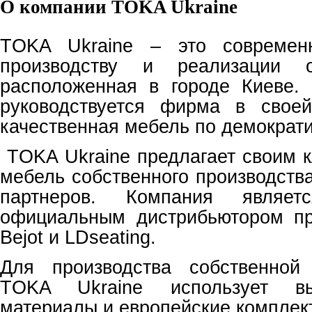
О
компании
TOKA Ukraine
TOKA
Ukraine
– это современ
производству и реализации 
расположенная в городе Киеве.
руководствуется фирма в своей
качественная мебель по демократ
TOKA
Ukraine
предлагает своим к
мебель собственного производств
партнеров. Компания являет
официальным дистрибьютором п
Bejot
и
LDseating
.
Для производства собственной
TOKA
Ukraine
использует выс
материалы и европейские комплек