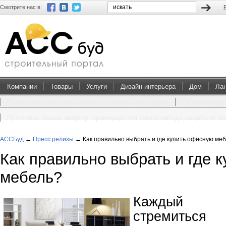
Смотрите нас в:
Компании
Товары
Услуги
Дизайн интерьера
Дом
Ла
Преимущества покупки проектов домов и коттеджей
Перевоплощен
Пультовая охрана квартир: преимущества такого метода защиты от в
АССБуд
→
Пресс релизы
→
Как правильно выбрать и где купить офисную ме
Как правильно выбрать и где 
мебель?
Каждый р
стремить