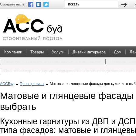
Смотрите нас в:
Компании
Товары
Услуги
Дизайн интерьера
Дом
Ла
Преимущества покупки проектов домов и коттеджей
Перевоплощен
Пультовая охрана квартир: преимущества такого метода защиты от в
АССБуд
→
Пресс релизы
→
Матовые и глянцевые фасады для кухни: что выб
Матовые и глянцевые фасады д
выбрать
Кухонные гарнитуры из ДВП и ДСП
типа фасадов: матовые и глянцевы