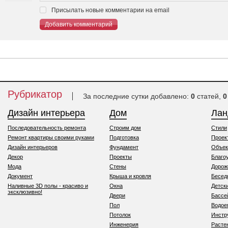
Присылать новые комментарии на email
Добавить комментарий
Рубрикатор
За последние сутки добавлено:
0
статей,
0
Дизайн интерьера
Дом
Ла
Последовательность ремонта
Строим дом
Стили
Ремонт квартиры своими руками
Подготовка
Проек
Дизайн интерьеров
Фундамент
Объек
Декор
Проекты
Благо
Мода
Стены
Дорож
Документ
Крыша и кровля
Бесед
Наливные 3D полы - красиво и
Окна
Детск
эксклюзивно!
Двери
Бассе
Пол
Водо
Потолок
Инстр
Инженерия
Расте