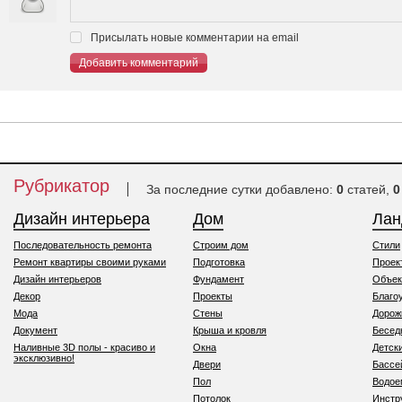
Присылать новые комментарии на email
Добавить комментарий
Рубрикатор
За последние сутки добавлено:
0
статей,
0
Дизайн интерьера
Дом
Ла
Последовательность ремонта
Строим дом
Стили
Ремонт квартиры своими руками
Подготовка
Проек
Дизайн интерьеров
Фундамент
Объек
Декор
Проекты
Благо
Мода
Стены
Дорож
Документ
Крыша и кровля
Бесед
Наливные 3D полы - красиво и
Окна
Детск
эксклюзивно!
Двери
Бассе
Пол
Водо
Потолок
Инстр