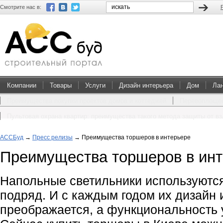
Смотрите нас в:
Компании
Товары
Услуги
Дизайн интерьера
Дом
Ла
Преимущества покупки проектов домов и коттеджей
Перевоплощен
Пультовая охрана квартир: преимущества такого метода защиты от в
АССБуд
→
Пресс релизы
→
Преимущества торшеров в интерьере
Преимущества торшеров в ин
Напольные светильники используются 
подряд. И с каждым годом их дизайн 
преображается, а функциональность у