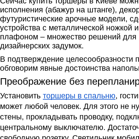
Сейчас купить торшеры в Киеве можно
исполнения (абажур на штанге), декор
футуристические арочные модели, с
устройства с металлической ножкой 
плафоном – множество решений для
дизайнерских задумок.
В подтверждение целесообразности п
обговорим явные достоинства наполь
Преображение без переплани
Установить 
торшеры в спальню
, гост
может любой человек. Для этого не н
стены, прокладывать проводку, подклю
центральному выключателю. Достаточ
свободную розетку. Светильник мобил