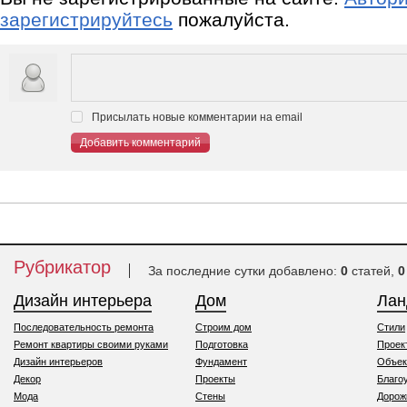
зарегистрируйтесь
пожалуйста.
Присылать новые комментарии на email
Добавить комментарий
Рубрикатор
За последние сутки добавлено:
0
статей,
0
Дизайн интерьера
Дом
Ла
Последовательность ремонта
Строим дом
Стили
Ремонт квартиры своими руками
Подготовка
Проек
Дизайн интерьеров
Фундамент
Объек
Декор
Проекты
Благо
Мода
Стены
Дорож