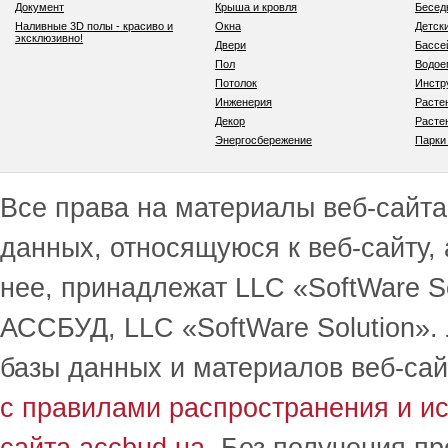
Документ
Крыша и кровля
Бесед
Наливные 3D полы - красиво и
Окна
Детск
эксклюзивно!
Двери
Бассе
Пол
Водо
Потолок
Инстр
Инженерия
Расте
Декор
Расте
Энергосбережение
Парки
Все права на материалы веб-сайта 
данных, относящуюся к веб-сайту,
нее, принадлежат LLC «SoftWare S
АССБУД, LLC «SoftWare Solution».
базы данных и материалов веб-сай
с правилами распространения и и