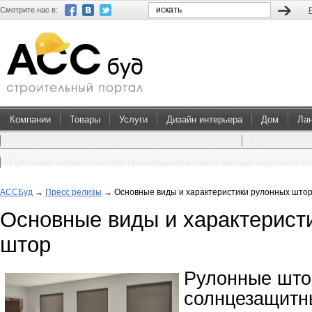
Смотрите нас в:
Компании
Товары
Услуги
Дизайн интерьера
Дом
Ла
Преимущества покупки проектов домов и коттеджей
Перевоплощен
Пультовая охрана квартир: преимущества такого метода защиты от в
АССБуд
→
Пресс релизы
→
Основные виды и характеристики рулонных што
Основные виды и характерист
штор
Рулонные што
солнцезащитн