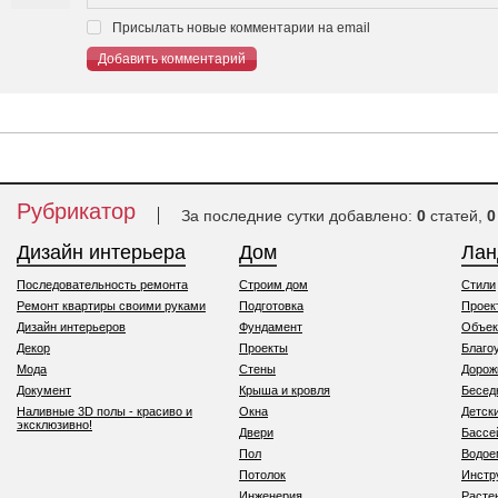
Присылать новые комментарии на email
Добавить комментарий
Рубрикатор
За последние сутки добавлено:
0
статей,
0
Дизайн интерьера
Дом
Ла
Последовательность ремонта
Строим дом
Стили
Ремонт квартиры своими руками
Подготовка
Проек
Дизайн интерьеров
Фундамент
Объек
Декор
Проекты
Благо
Мода
Стены
Дорож
Документ
Крыша и кровля
Бесед
Наливные 3D полы - красиво и
Окна
Детск
эксклюзивно!
Двери
Бассе
Пол
Водо
Потолок
Инстр
Инженерия
Расте