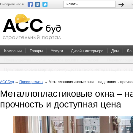
Смотрите нас в:
Компании
Товары
Услуги
Дизайн интерьера
Дом
Ла
Преимущества покупки проектов домов и коттеджей
Перевоплощен
Пультовая охрана квартир: преимущества такого метода защиты от в
АССБуд
→
Пресс релизы
→
Металлопластиковые окна – надежность, прочно
Металлопластиковые окна – н
прочность и доступная цена