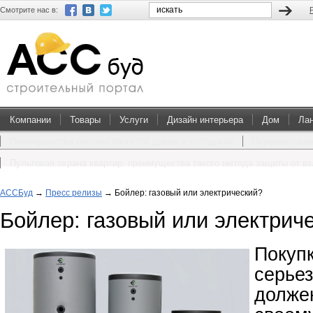
Смотрите нас в:
Компании
Товары
Услуги
Дизайн интерьера
Дом
Ла
Преимущества покупки проектов домов и коттеджей
Перевоплощен
Пультовая охрана квартир: преимущества такого метода защиты от в
АССБуд
→
Пресс релизы
→
Бойлер: газовый или электрический?
Бойлер: газовый или электрич
Покуп
серь
долж