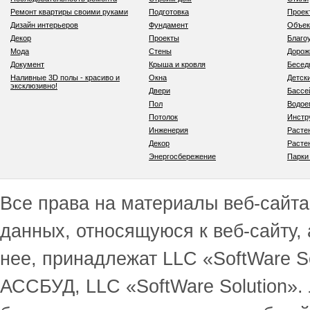
Ремонт квартиры своими руками
Подготовка
Проек
Дизайн интерьеров
Фундамент
Объек
Декор
Проекты
Благо
Мода
Стены
Дорож
Документ
Крыша и кровля
Бесед
Наливные 3D полы - красиво и
Окна
Детск
эксклюзивно!
Двери
Бассе
Пол
Водо
Потолок
Инстр
Инженерия
Расте
Декор
Расте
Энергосбережение
Парки
Все права на материалы веб-сайта 
данных, относящуюся к веб-сайту,
нее, принадлежат LLC «SoftWare S
АССБУД, LLC «SoftWare Solution».