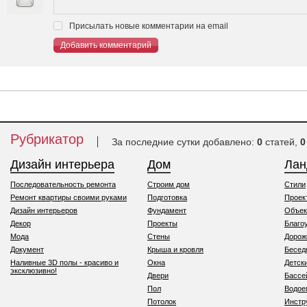
Присылать новые комментарии на email
Добавить комментарий
Рубрикатор
За последние сутки добавлено:
0
статей,
0
Дизайн интерьера
Дом
Ла
Последовательность ремонта
Строим дом
Стили
Ремонт квартиры своими руками
Подготовка
Проек
Дизайн интерьеров
Фундамент
Объек
Декор
Проекты
Благо
Мода
Стены
Дорож
Документ
Крыша и кровля
Бесед
Наливные 3D полы - красиво и
Окна
Детск
эксклюзивно!
Двери
Бассе
Пол
Водо
Потолок
Инстр