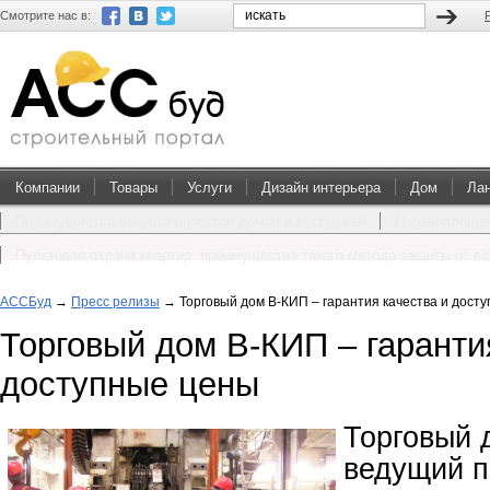
Смотрите нас в:
Компании
Товары
Услуги
Дизайн интерьера
Дом
Ла
Преимущества покупки проектов домов и коттеджей
Перевоплощен
Пультовая охрана квартир: преимущества такого метода защиты от в
АССБуд
→
Пресс релизы
→
Торговый дом В-КИП – гарантия качества и дост
Торговый дом В-КИП – гаранти
доступные цены
Торговый 
ведущий п