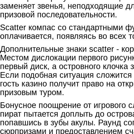
заменяет звенья, неподходящие д
призовой последовательности.
Scatter компас со стандартными ф
оплачивается, появляясь во всех т
Дополнительные знаки scatter - кор
Местом дислокации первого рисун
первый диск, а островного клочка 
Если подобная ситуация сложится 
гость казино получит право на отк
призовым туром.
Бонусное поощрение от игрового с
пират пытается доплыть до острова
попавшись в зубы акулы. Раунд со
сюрпризами и предоставлением сч