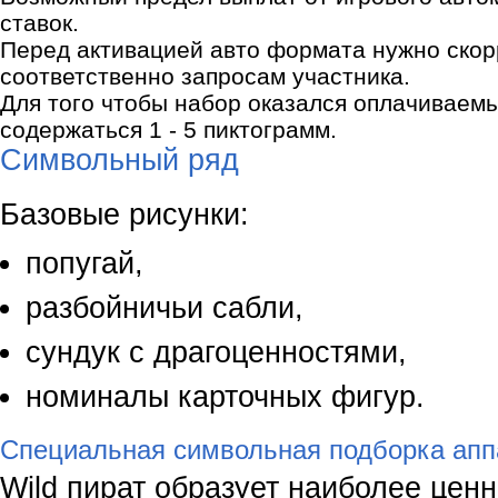
ставок.
Перед активацией авто формата нужно скор
соответственно запросам участника.
Для того чтобы набор оказался оплачиваем
содержаться 1 - 5 пиктограмм.
Символьный ряд
Базовые рисунки:
попугай,
разбойничьи сабли,
сундук с драгоценностями,
номиналы карточных фигур.
Специальная символьная подборка апп
Wild пират образует наиболее цен