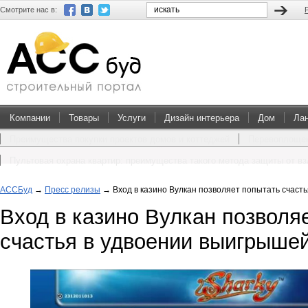
Смотрите нас в:
Компании
Товары
Услуги
Дизайн интерьера
Дом
Ла
Преимущества покупки проектов домов и коттеджей
Перевоплощен
Пультовая охрана квартир: преимущества такого метода защиты от в
АССБуд
→
Пресс релизы
→
Вход в казино Вулкан позволяет попытать счаст
Вход в казино Вулкан позволя
счастья в удвоении выигрыше