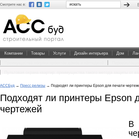
Смотрите нас в:
Компании
Товары
Услуги
Дизайн интерьера
Дом
Ла
Преимущества покупки проектов домов и коттеджей
Перевоплощен
Пультовая охрана квартир: преимущества такого метода защиты от в
АССБуд
→
Пресс релизы
→
Подходят ли принтеры Epson для печати чертеж
Подходят ли принтеры Epson д
чертежей
В 
че