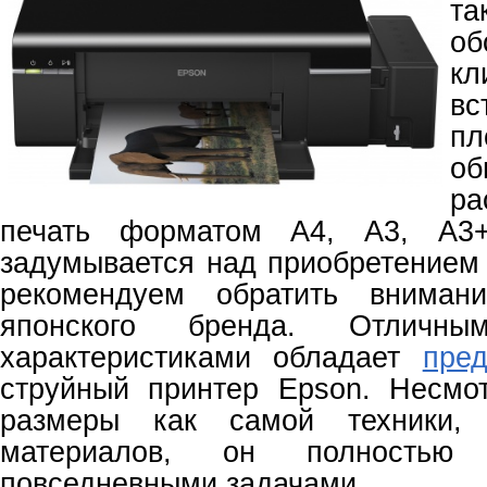
та
об
к
вс
п
об
р
печать форматом А4, А3, А3
задумывается над приобретением 
рекомендуем обратить вниман
японского бренда. Отличным
характеристиками обладает
пре
струйный принтер Epson. Несмо
размеры как самой техники,
материалов, он полностью
повседневными задачами.