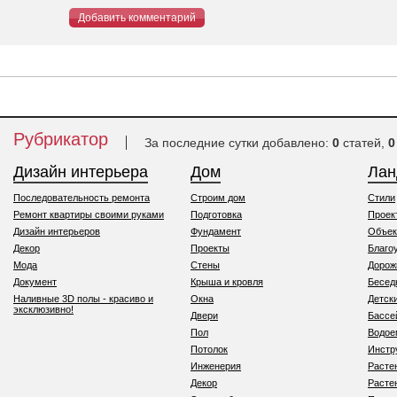
Добавить комментарий
Рубрикатор
За последние сутки добавлено:
0
статей,
0
Дизайн интерьера
Дом
Ла
Последовательность ремонта
Строим дом
Стили
Ремонт квартиры своими руками
Подготовка
Проек
Дизайн интерьеров
Фундамент
Объек
Декор
Проекты
Благо
Мода
Стены
Дорож
Документ
Крыша и кровля
Бесед
Наливные 3D полы - красиво и
Окна
Детск
эксклюзивно!
Двери
Бассе
Пол
Водо
Потолок
Инстр
Инженерия
Расте
Декор
Расте