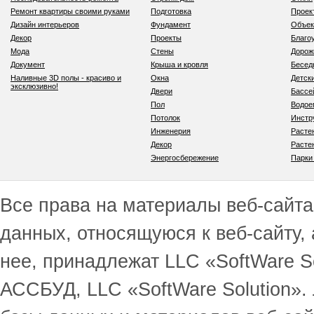
Ремонт квартиры своими руками
Подготовка
Проек
Дизайн интерьеров
Фундамент
Объек
Декор
Проекты
Благо
Мода
Стены
Дорож
Документ
Крыша и кровля
Бесед
Наливные 3D полы - красиво и
Окна
Детск
эксклюзивно!
Двери
Бассе
Пол
Водо
Потолок
Инстр
Инженерия
Расте
Декор
Расте
Энергосбережение
Парки
Все права на материалы веб-сайта 
данных, относящуюся к веб-сайту,
нее, принадлежат LLC «SoftWare S
АССБУД, LLC «SoftWare Solution».