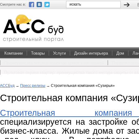
Смотрите нас в:
Компании
Товары
Услуги
Дизайн интерьера
Дом
Ла
Преимущества покупки проектов домов и коттеджей
Перевоплощен
Пультовая охрана квартир: преимущества такого метода защиты от в
АССБуд
→
Пресс релизы
→
Строительная компания «Сузирья»
Строительная компания «Сузи
Строительная компани
специализируется на застройке о
бизнес-класса. Жилые дома от за