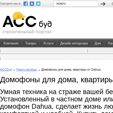
Смотрите нас в:
Компании
Товары
Услуги
Дизайн интерьера
Дом
Ла
Преимущества покупки проектов домов и коттеджей
Перевоплощен
Пультовая охрана квартир: преимущества такого метода защиты от в
АССБуд
→
Пресс релизы
→
Домофоны для дома, квартиры от Dahua
Домофоны для дома, квартиры
Умная техника на страже вашей бе
Установленный в частном доме ил
домофон Dahua, сделает жизнь лю