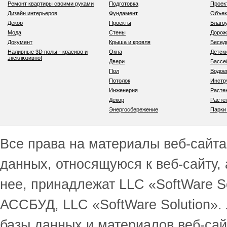
Ремонт квартиры своими руками
Подготовка
Проек
Дизайн интерьеров
Фундамент
Объек
Декор
Проекты
Благо
Мода
Стены
Дорож
Документ
Крыша и кровля
Бесед
Наливные 3D полы - красиво и
Окна
Детск
эксклюзивно!
Двери
Бассе
Пол
Водо
Потолок
Инстр
Инженерия
Расте
Декор
Расте
Энергосбережение
Парки
Все права на материалы веб-сайта 
данных, относящуюся к веб-сайту,
нее, принадлежат LLC «SoftWare S
АССБУД, LLC «SoftWare Solution».
базы данных и материалов веб-сай