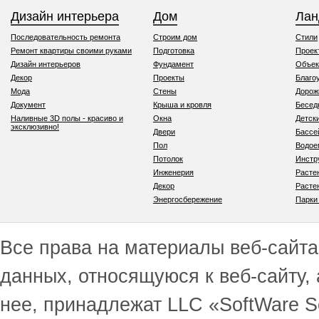
Дизайн интерьера
Дом
Ла
Последовательность ремонта
Строим дом
Стили
Ремонт квартиры своими руками
Подготовка
Проек
Дизайн интерьеров
Фундамент
Объек
Декор
Проекты
Благо
Мода
Стены
Дорож
Документ
Крыша и кровля
Бесед
Наливные 3D полы - красиво и
Окна
Детск
эксклюзивно!
Двери
Бассе
Пол
Водо
Потолок
Инстр
Инженерия
Расте
Декор
Расте
Энергосбережение
Парки
Все права на материалы веб-сайта 
данных, относящуюся к веб-сайту,
нее, принадлежат LLC «SoftWare S