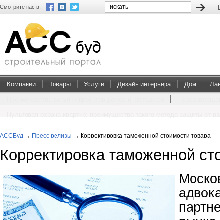
Смотрите нас в:
Компании
Товары
Услуги
Дизайн интерьера
Дом
Ла
Преимущества покупки проектов домов и коттеджей
Перевоплощен
Пультовая охрана квартир: преимущества такого метода защиты от в
АССБуд
→
Пресс релизы
→
Корректировка таможенной стоимости товара
Корректировка таможенной ст
Моск
адвок
партн