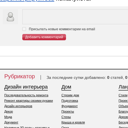
Присылать новые комментарии на email
Добавить комментарий
Рубрикатор
За последние сутки добавлено:
0
статей,
0
Дизайн интерьера
Дом
Ла
Последовательность ремонта
Строим дом
Стили
Ремонт квартиры своими руками
Подготовка
Проек
Дизайн интерьеров
Фундамент
Объек
Декор
Проекты
Благо
Мода
Стены
Дорож
Документ
Крыша и кровля
Бесед
Наливные 3D полы - красиво и
Окна
Детск