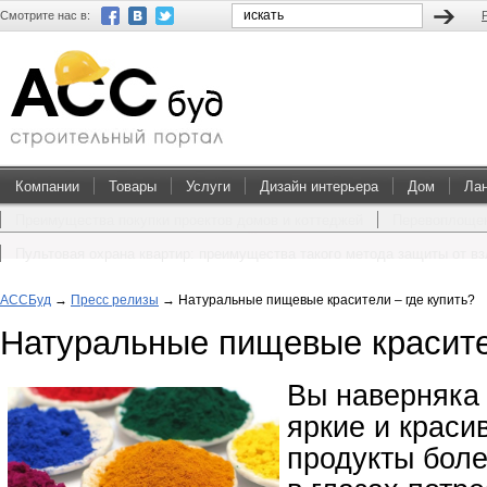
Смотрите нас в:
Компании
Товары
Услуги
Дизайн интерьера
Дом
Ла
Преимущества покупки проектов домов и коттеджей
Перевоплощен
Пультовая охрана квартир: преимущества такого метода защиты от в
АССБуд
→
Пресс релизы
→
Натуральные пищевые красители – где купить?
Натуральные пищевые красител
Вы наверняка 
яркие и крас
продукты бол