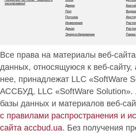
эксклюзивно!
Двери
Бассе
Пол
Водо
Потолок
Инстр
Инженерия
Расте
Декор
Расте
Энергосбережение
Парки
Все права на материалы веб-сайта 
данных, относящуюся к веб-сайту,
нее, принадлежат LLC «SoftWare S
АССБУД, LLC «SoftWare Solution».
базы данных и материалов веб-сай
с правилами распространения и и
сайта accbud.ua
. Без получения п