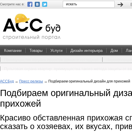
Смотрите нас в:
Компании
Товары
Услуги
Дизайн интерьера
Дом
Ла
Преимущества покупки проектов домов и коттеджей
Перевоплощен
Пультовая охрана квартир: преимущества такого метода защиты от в
АССБуд
→
Пресс релизы
→
Подбираем оригинальный дизайн для прихожей
Подбираем оригинальный диза
прихожей
Красиво обставленная прихожая с
сказать о хозяевах, их вкусах, при