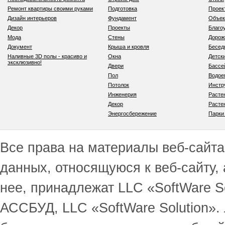
Ремонт квартиры своими руками
Подготовка
Проек
Дизайн интерьеров
Фундамент
Объек
Декор
Проекты
Благо
Мода
Стены
Дорож
Документ
Крыша и кровля
Бесед
Наливные 3D полы - красиво и
Окна
Детск
эксклюзивно!
Двери
Бассе
Пол
Водо
Потолок
Инстр
Инженерия
Расте
Декор
Расте
Энергосбережение
Парки
Все права на материалы веб-сайта 
данных, относящуюся к веб-сайту,
нее, принадлежат LLC «SoftWare S
АССБУД, LLC «SoftWare Solution».