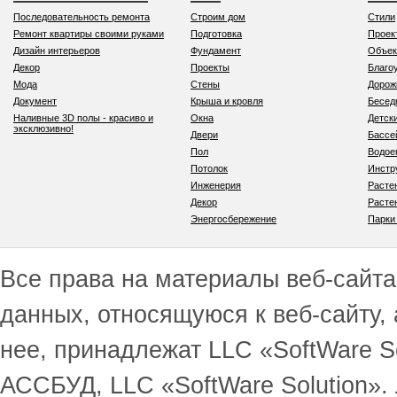
Последовательность ремонта
Строим дом
Стили
Ремонт квартиры своими руками
Подготовка
Проек
Дизайн интерьеров
Фундамент
Объек
Декор
Проекты
Благо
Мода
Стены
Дорож
Документ
Крыша и кровля
Бесед
Наливные 3D полы - красиво и
Окна
Детск
эксклюзивно!
Двери
Бассе
Пол
Водо
Потолок
Инстр
Инженерия
Расте
Декор
Расте
Энергосбережение
Парки
Все права на материалы веб-сайта 
данных, относящуюся к веб-сайту,
нее, принадлежат LLC «SoftWare S
АССБУД, LLC «SoftWare Solution».