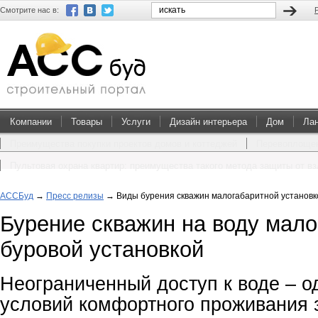
Смотрите нас в:
Компании
Товары
Услуги
Дизайн интерьера
Дом
Ла
Преимущества покупки проектов домов и коттеджей
Перевоплощен
Пультовая охрана квартир: преимущества такого метода защиты от в
АССБуд
→
Пресс релизы
→
Виды бурения скважин малогабаритной установк
Бурение скважин на воду мало
буровой установкой
Неограниченный доступ к воде – о
условий комфортного проживания 