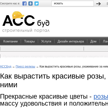
Смотрите нас в:
Компании
Товары
Услуги
Дизайн интерьера
Дом
Ла
Преимущества покупки проектов домов и коттеджей
Перевоплощен
Пультовая охрана квартир: преимущества такого метода защиты от в
АССБуд
→
Пресс релизы
→
Как вырастить красивые розы, ухаживание за ни
Как вырастить красивые розы,
ними
Прекрасные красивые цветы -
роз
массу удовольствия и положитель