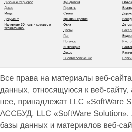
Дизайн интерьеров
Фундамент
Объек
Декор
Проекты
Благо
Мода
Стены
Дорож
Документ
Крыша и кровля
Бесед
Наливные 3D полы - красиво и
Окна
Детск
эксклюзивно!
Двери
Бассе
Пол
Водо
Потолок
Инстр
Инженерия
Расте
Декор
Расте
Энергосбережение
Парки
Все права на материалы веб-сайта 
данных, относящуюся к веб-сайту,
нее, принадлежат LLC «SoftWare S
АССБУД, LLC «SoftWare Solution».
базы данных и материалов веб-сай