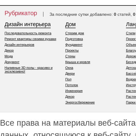
Рубрикатор
За последние сутки добавлено:
0
статей,
0
Дизайн интерьера
Дом
Ла
Последовательность ремонта
Строим дом
Стили
Ремонт квартиры своими руками
Подготовка
Проек
Дизайн интерьеров
Фундамент
Объек
Декор
Проекты
Благо
Мода
Стены
Дорож
Документ
Крыша и кровля
Бесед
Наливные 3D полы - красиво и
Окна
Детск
эксклюзивно!
Двери
Бассе
Пол
Водо
Потолок
Инстр
Инженерия
Расте
Декор
Расте
Энергосбережение
Парки
Все права на материалы веб-сайта 
данных, относящуюся к веб-сайту,