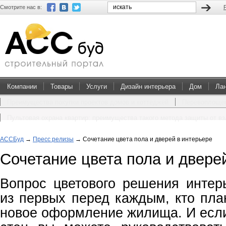
Смотрите нас в:
Компании
Товары
Услуги
Дизайн интерьера
Дом
Ла
Преимущества покупки проектов домов и коттеджей
Перевоплощен
Пультовая охрана квартир: преимущества такого метода защиты от в
АССБуд
→
Пресс релизы
→
Сочетание цвета пола и дверей в интерьере
Сочетание цвета пола и двере
Вопрос цветового решения интер
из первых перед каждым, кто пла
новое оформление жилища. И если