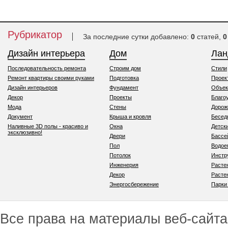
Рубрикатор
За последние сутки добавлено:
0
статей,
0
Дизайн интерьера
Дом
Ла
Последовательность ремонта
Строим дом
Стили
Ремонт квартиры своими руками
Подготовка
Проек
Дизайн интерьеров
Фундамент
Объек
Декор
Проекты
Благо
Мода
Стены
Дорож
Документ
Крыша и кровля
Бесед
Наливные 3D полы - красиво и
Окна
Детск
эксклюзивно!
Двери
Бассе
Пол
Водо
Потолок
Инстр
Инженерия
Расте
Декор
Расте
Энергосбережение
Парки
Все права на материалы веб-сайта 