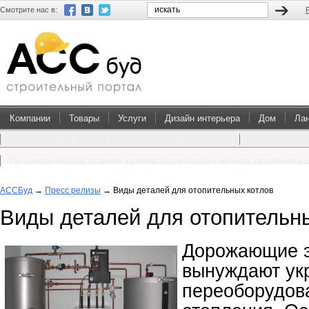
Смотрите нас в:
Компании
Товары
Услуги
Дизайн интерьера
Дом
Ла
Преимущества покупки проектов домов и коттеджей
Перевоплощен
Пультовая охрана квартир: преимущества такого метода защиты от в
АССБуд
→
Пресс релизы
→
Виды деталей для отопительных котлов
Виды деталей для отопительн
Дорожающие э
вынуждают ук
переоборудов