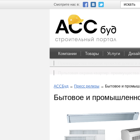
Смотрите нас в:
Компании
Товары
Услуги
Дизай
Преимущества покупки проектов домов и 
Пультовая охрана квартир: преимущества 
АССБуд
→
Пресс релизы
→
Бытовое и промыш
Бытовое и промышленно