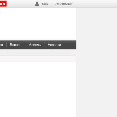
Вход
Регистрация
ня
Ванная
Мебель
Новости
а
Что ждет игроков в казино Монослот?