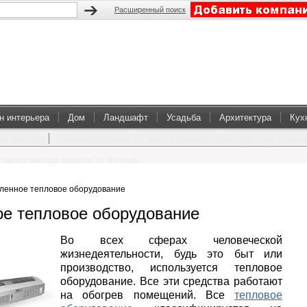
Расширенный поиск
н интерьера
Дом
Ландшафт
Усадьба
Архитектура
Кух
коттеджей
Перевоплощение балкона в комфортабельную зону отдых
такого метода защиты от взлома
ленное тепловое оборудование
е тепловое оборудование
Во всех сферах человеческой
жизнедеятельности, будь это быт или
производство, используется тепловое
оборудование. Все эти средства работают
на обогрев помещений. Все
тепловое