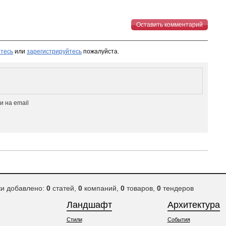
Оставить комментарий
тесь
или
зарегистрируйтесь
пожалуйста.
 на email
ки добавлено:
0
статей,
0
компаний,
0
товаров,
0
тендеров
Ландшафт
Архитектура
Стили
События