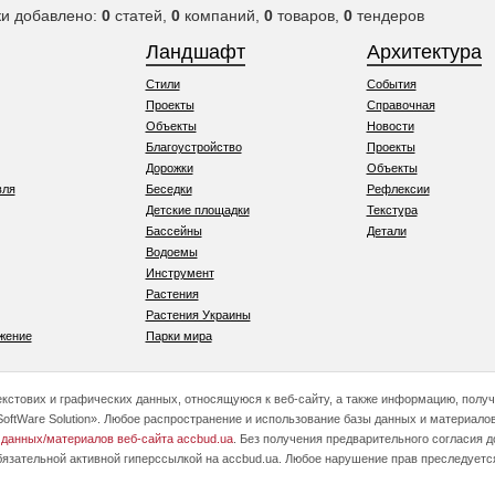
ки добавлено:
0
статей,
0
компаний,
0
товаров,
0
тендеров
Ландшафт
Архитектура
Стили
События
Проекты
Справочная
Объекты
Новости
Благоустройство
Проекты
Дорожки
Объекты
вля
Беседки
Рефлексии
Детские площадки
Текстура
Бассейны
Детали
Водоемы
Инструмент
Растения
Растения Украины
жение
Парки мира
текстових и графических данных, относящуюся к веб-сайту, а также информацию, полу
oftWare Solution». Любое распространение и использование базы данных и материалов
 данных/материалов веб-сайта accbud.ua
. Без получения предварительного согласия 
бязательной активной гиперссылкой на accbud.ua. Любое нарушение прав преследуетс