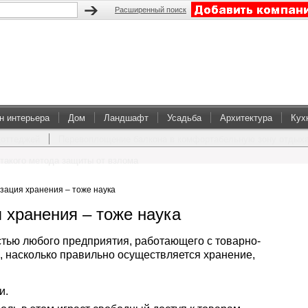
Расширенный поиск
н интерьера
Дом
Ландшафт
Усадьба
Архитектура
Кух
коттеджей
Перевоплощение балкона в комфортабельную зону отдых
такого метода защиты от взлома
зация хранения – тоже наука
 хранения – тоже наука
тью любого предприятия, работающего с товарно-
, насколько правильно осуществляется хранение,
и.