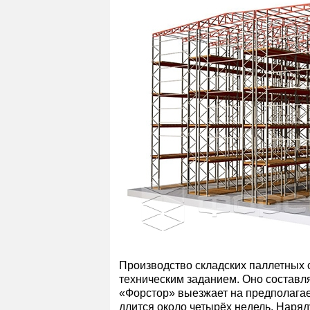
Производство складских паллетных 
техническим заданием. Оно составл
«Форстор» выезжает на предполага
длится около четырёх недель. Наря