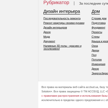
Рубрикатор
За последние сут
Дизайн интерьера
Дом
Последовательность ремонта
Строим дом
Ремонт квартиры своими руками
Подготовка
Дизайн интерьеров
Фундамент
Декор
Проекты
Мода
Стены
Документ
Крыша и кро
Наливные 3D полы - красиво и
Окна
эксклюзивно!
Двери
Пол
Потолок
Инженерия
Декор
Энергосбере
Все права на материалы веб-сайта accbud.ua, базу 
Solution». Все права защищены © ТМ АССБУД, LLC «S
с правилами распространения и использования базы
исключительно в пределах одного предложения и с о