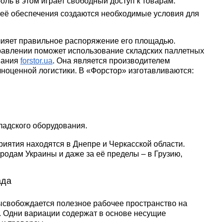
ль в этом играет свободный доступ к товарам.
 её обеспечения создаются необходимые условия для
лияет правильное распоряжение его площадью.
равлении поможет использование складских паллетных
пания
forstor.ua
. Она является производителем
ноценной логистики. В «Форстор» изготавливаются:
ладского оборудования.
ятия находятся в Днепре и Черкасской области.
родам Украины и даже за её пределы – в Грузию,
ада
ысвобождается полезное рабочее пространство на
я. Одни вариации содержат в основе несущие