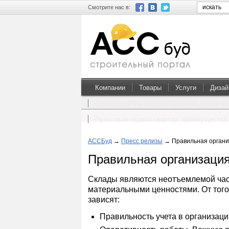
Смотрите нас в:
Компании
Товары
Услуги
Дизай
Преимущества покупки проектов домов и 
Пультовая охрана квартир: преимущества 
АССБуд
→
Пресс релизы
→
Правильная органи
Правильная организация
Склады являются неотъемлемой час
материальными ценностями. От того
зависят:
Правильность учета в организаци