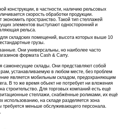
ой конструкции, в частности, наличию рельсовых
личивается скорость обработки продукции.
экономить пространство. Такой тип стеллажей
несущих элементов выступают односторонний и
вляющая рельса.
 для складских помещений, высота которых выше 10
нестандартные грузы.
анные. Они универсальны, но наиболее часто
агазинов формата Cash & Carry.
 самонесущие склады. Они представляют собой
 рам, устанавливаемую в любом месте, без проблем
ение является мобильным складом, предохраняющим
ега. В то же время объект не потребует ни вложения
на строительство. Для торговых компаний есть ещё
витационные стеллажи, снабжённые роликами, их ещё
х использованию, на складе разделяется зона
ссы требуется меньше обслуживающего персонала.
.