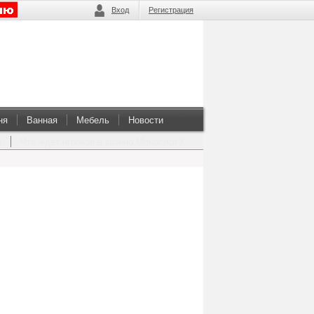
Вход
Регистрация
ня
Ванная
Мебель
Новости
а
Что ждет игроков в казино Монослот?