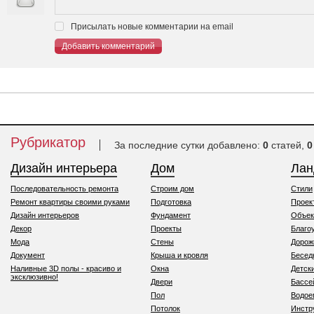
Присылать новые комментарии на email
Добавить комментарий
Рубрикатор
За последние сутки добавлено:
0
статей,
0
Дизайн интерьера
Дом
Ла
Последовательность ремонта
Строим дом
Стили
Ремонт квартиры своими руками
Подготовка
Проек
Дизайн интерьеров
Фундамент
Объек
Декор
Проекты
Благо
Мода
Стены
Дорож
Документ
Крыша и кровля
Бесед
Наливные 3D полы - красиво и
Окна
Детск
эксклюзивно!
Двери
Бассе
Пол
Водо
Потолок
Инстр