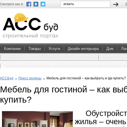
Смотрите нас в:
Компании
Товары
Услуги
Дизайн интерьера
Дом
Ла
Преимущества покупки проектов домов и коттеджей
Перевоплощен
Пультовая охрана квартир: преимущества такого метода защиты от в
АССБуд
→
Пресс релизы
→
Мебель для гостиной – как выбрать и где купить?
Мебель для гостиной – как выб
купить?
Обустройст
жилья – очень