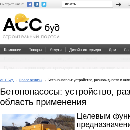
Смотрите нас в:
Компании
Товары
Услуги
Дизайн интерьера
Дом
Ла
Преимущества покупки проектов домов и коттеджей
Перевоплощен
Пультовая охрана квартир: преимущества такого метода защиты от в
АССБуд
→
Пресс релизы
→
Бетононасосы: устройство, разновидности и об
Бетононасосы: устройство, ра
область применения
Целевым фун
предназначен