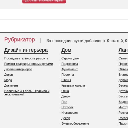
Добавить комментарий
Рубрикатор
За последние сутки добавлено:
0
статей,
0
Дизайн интерьера
Дом
Ла
Последовательность ремонта
Строим дом
Стили
Ремонт квартиры своими руками
Подготовка
Проек
Дизайн интерьеров
Фундамент
Объек
Декор
Проекты
Благо
Мода
Стены
Дорож
Документ
Крыша и кровля
Бесед
Наливные 3D полы - красиво и
Окна
Детск
эксклюзивно!
Двери
Бассе
Пол
Водо
Потолок
Инстр
Инженерия
Расте
Декор
Расте
Энергосбережение
Парки